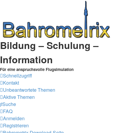
Bildung – Schulung –
Information
Für eine anspruchsvolle Flugsimulation
Schnellzugriff
Kontakt
Unbeantwortete Themen
Aktive Themen
Suche
FAQ
Anmelden
Registrieren
Bahrometrix Download-Seite