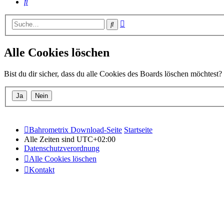
Suche
Erweiterte
Suche
Suche
Alle Cookies löschen
Bist du dir sicher, dass du alle Cookies des Boards löschen möchtest?
Bahrometrix Download-Seite
Startseite
Alle Zeiten sind
UTC+02:00
Datenschutzverordnung
Alle Cookies löschen
Kontakt
Copyright © 2015 - 2026 Bildung – Schulung – Information All rights
Powered by
phpBB
® Forum Software © phpBB Limited