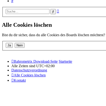
Suche
Erweiterte
Suche
Suche
Alle Cookies löschen
Bist du dir sicher, dass du alle Cookies des Boards löschen möchtest?
Bahrometrix Download-Seite
Startseite
Alle Zeiten sind
UTC+02:00
Datenschutzverordnung
Alle Cookies löschen
Kontakt
Copyright © 2015 - 2026 Bildung – Schulung – Information All rights
Powered by
phpBB
® Forum Software © phpBB Limited