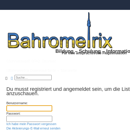
Bildung – Schulung – Informati
Für eine anspruchsvolle Flugsimulation
Schnellzugriff
FAQ
Kontakt
Bahrometrix Download-Seite
Startseite
Suche
Erweiterte Suche
Du musst registriert und angemeldet sein, um die Lis
anzuschauen.
Benutzername:
Passwort:
Ich habe mein Passwort vergessen
Die Aktivierungs-E-Mail erneut senden