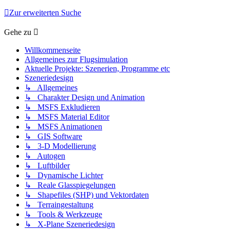
Zur erweiterten Suche
Gehe zu
Willkommenseite
Allgemeines zur Flugsimulation
Aktuelle Projekte: Szenerien, Programme etc
Szeneriedesign
↳ Allgemeines
↳ Charakter Design und Animation
↳ MSFS Exkludieren
↳ MSFS Material Editor
↳ MSFS Animationen
↳ GIS Software
↳ 3-D Modellierung
↳ Autogen
↳ Luftbilder
↳ Dynamische Lichter
↳ Reale Glasspiegelungen
↳ Shapefiles (SHP) und Vektordaten
↳ Terraingestaltung
↳ Tools & Werkzeuge
↳ X-Plane Szeneriedesign