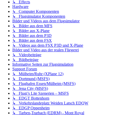
↳ Effects
Hardware
↳ Computer Komponenten
↳ Flugsimulator Komponenten
Bilder und Videos aus dem Flugsimulator
↳ Bilder aus dem MFS
↳ Bilder aus X-Plane
↳ Bilder aus dem P3D
↳ Bilder aus dem FSX
↳ Videos aus dem FSX P3D und X-Plane
Bilder und Video aus der realen Fliegerei
↳ Videobeiträge
↳ Bildbeiträge
Informative Seiten zur Flugsimulation
Support Forum
↳ Mülheim/Ruhr (XPlane 12)
↳ Dortmund (MSFS)
↳ Flughafen Essen/Mülheim (MSFS)
↳ Jena City (MSFS)
↳ Flugi’s Lite Szenerien – MSFS
↳ EDGT Bottenhorn
↳ Verkehrslandeplatz Weiden Latsch EDQW
↳ EDGP Oppenheim
↳ Tarben-Trarbach (EDRM) - Mont Royal