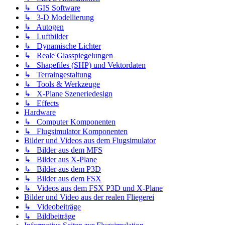
↳ GIS Software
↳ 3-D Modellierung
↳ Autogen
↳ Luftbilder
↳ Dynamische Lichter
↳ Reale Glasspiegelungen
↳ Shapefiles (SHP) und Vektordaten
↳ Terraingestaltung
↳ Tools & Werkzeuge
↳ X-Plane Szeneriedesign
↳ Effects
Hardware
↳ Computer Komponenten
↳ Flugsimulator Komponenten
Bilder und Videos aus dem Flugsimulator
↳ Bilder aus dem MFS
↳ Bilder aus X-Plane
↳ Bilder aus dem P3D
↳ Bilder aus dem FSX
↳ Videos aus dem FSX P3D und X-Plane
Bilder und Video aus der realen Fliegerei
↳ Videobeiträge
↳ Bildbeiträge