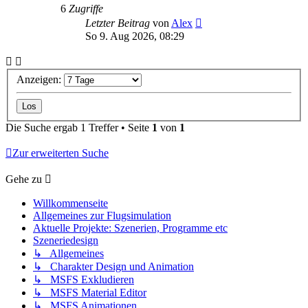
6
Zugriffe
Letzter Beitrag
von
Alex
So 9. Aug 2026, 08:29
Anzeigen:
Die Suche ergab 1 Treffer • Seite
1
von
1
Zur erweiterten Suche
Gehe zu
Willkommenseite
Allgemeines zur Flugsimulation
Aktuelle Projekte: Szenerien, Programme etc
Szeneriedesign
↳ Allgemeines
↳ Charakter Design und Animation
↳ MSFS Exkludieren
↳ MSFS Material Editor
↳ MSFS Animationen