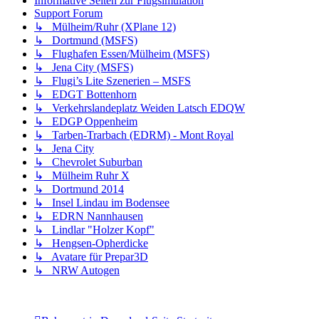
Informative Seiten zur Flugsimulation
Support Forum
↳ Mülheim/Ruhr (XPlane 12)
↳ Dortmund (MSFS)
↳ Flughafen Essen/Mülheim (MSFS)
↳ Jena City (MSFS)
↳ Flugi’s Lite Szenerien – MSFS
↳ EDGT Bottenhorn
↳ Verkehrslandeplatz Weiden Latsch EDQW
↳ EDGP Oppenheim
↳ Tarben-Trarbach (EDRM) - Mont Royal
↳ Jena City
↳ Chevrolet Suburban
↳ Mülheim Ruhr X
↳ Dortmund 2014
↳ Insel Lindau im Bodensee
↳ EDRN Nannhausen
↳ Lindlar "Holzer Kopf"
↳ Hengsen-Opherdicke
↳ Avatare für Prepar3D
↳ NRW Autogen