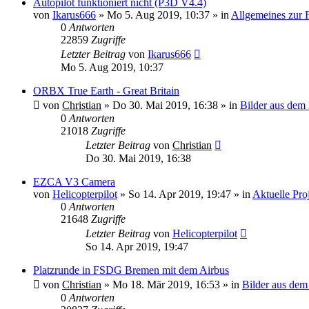
Autopilot funktioniert nicht (P3D V4.4)
von
Ikarus666
»
Mo 5. Aug 2019, 10:37
» in
Allgemeines zur 
0
Antworten
22859
Zugriffe
Letzter Beitrag
von
Ikarus666
Mo 5. Aug 2019, 10:37
ORBX True Earth - Great Britain
von
Christian
»
Do 30. Mai 2019, 16:38
» in
Bilder aus dem
0
Antworten
21018
Zugriffe
Letzter Beitrag
von
Christian
Do 30. Mai 2019, 16:38
EZCA V3 Camera
von
Helicopterpilot
»
So 14. Apr 2019, 19:47
» in
Aktuelle Pro
0
Antworten
21648
Zugriffe
Letzter Beitrag
von
Helicopterpilot
So 14. Apr 2019, 19:47
Platzrunde in FSDG Bremen mit dem Airbus
von
Christian
»
Mo 18. Mär 2019, 16:53
» in
Bilder aus de
0
Antworten