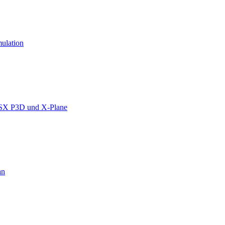
mulation
FSX P3D und X-Plane
an