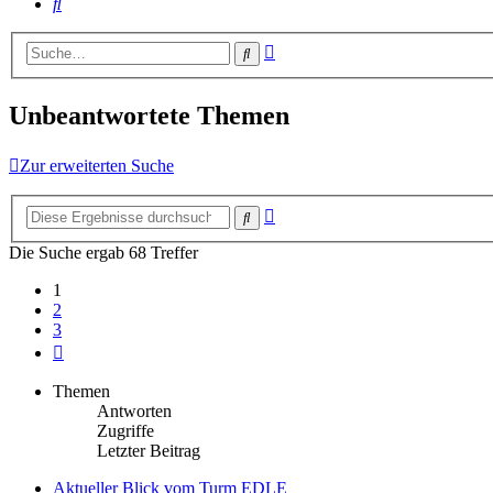
Suche
Erweiterte
Suche
Suche
Unbeantwortete Themen
Zur erweiterten Suche
Erweiterte
Suche
Suche
Die Suche ergab 68 Treffer
1
2
3
Nächste
Themen
Antworten
Zugriffe
Letzter Beitrag
Aktueller Blick vom Turm EDLE