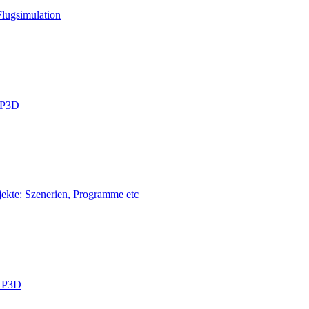
Flugsimulation
 P3D
jekte: Szenerien, Programme etc
m P3D