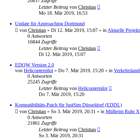
20837
Zugriffe
Letzter Beitrag
von
Christian
Mo 18. Mär 2019, 16:53
Update für Approaching Dortmund
von
Christian
»
Di 12. Mär 2019, 15:07
» in
Aktuelle Projek
0
Antworten
16844
Zugriffe
Letzter Beitrag
von
Christian
Di 12. Mär 2019, 15:07
EDQW Version 2.0
von
Helicopterpilot
»
Do 7. Mär 2019, 15:20
» in
Verkehrslan
0
Antworten
25245
Zugriffe
Letzter Beitrag
von
Helicopterpilot
Do 7. Mär 2019, 15:20
Kompatibilitäts-Patch für JustSim Düsseldorf (EDDL)
von
Christian
»
So 3. Mär 2019, 20:31
» in
Mülheim Ruhr X
0
Antworten
21861
Zugriffe
Letzter Beitrag
von
Christian
So 3. Mär 2019, 20:31