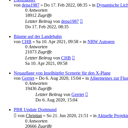
von
depa1987
»
Do 17. Feb 2022, 08:35
» in
Dynamische Lich
0
Antworten
18912
Zugriffe
Letzter Beitrag
von
depa1987
Do 17. Feb 2022, 08:35
Bäume auf der Landebahn
von
CHB
»
Sa 10. Apr 2021, 09:58
» in
NRW Autogen
0
Antworten
21073
Zugriffe
Letzter Beitrag
von
CHB
Sa 10. Apr 2021, 09:58
Neuauflage von Inselhüpfer Scenerie für den X-Plane
von
Gerriet
»
Do 6. Aug 2020, 15:04
» in
Allgemeines zur Flug
0
Antworten
19436
Zugriffe
Letzter Beitrag
von
Gerriet
Do 6. Aug 2020, 15:04
PBR Update Dortmund
von
Christian
»
So 21. Jun 2020, 21:51
» in
Aktuelle Projekt
0
Antworten
20666
Zugriffe