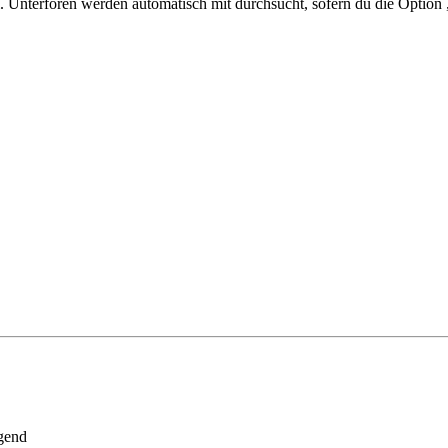
 Unterforen werden automatisch mit durchsucht, sofern du die Option 
gend