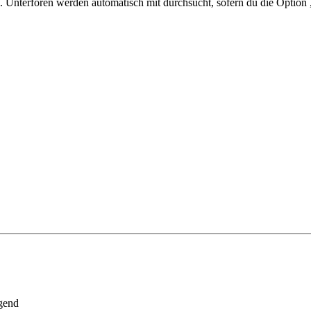
 Unterforen werden automatisch mit durchsucht, sofern du die Option 
gend