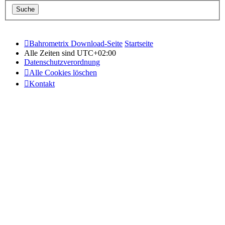
Bahrometrix Download-Seite
Startseite
Alle Zeiten sind
UTC+02:00
Datenschutzverordnung
Alle Cookies löschen
Kontakt
Copyright © 2015 - 2026 Bildung – Schulung – Information All
rights reserved.
Powered by
phpBB
® Forum Software © phpBB Limited
Deutsche Übersetzung durch
phpBB.de
Style: Silver-Blue by Joyce&Luna
phpBB-Style-Design
Datenschutz
|
Nutzungsbedingungen