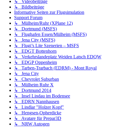
↳ Videobeiträge
↳ Bildbeiträge
Informative Seiten zur Flugsimulation
Support Forum
↳ Mülheim/Ruhr (XPlane 12)
↳ Dortmund (MSFS)
↳ Flughafen Essen/Mülheim (MSFS)
↳ Jena City (MSFS)
↳ Flugi’s Lite Szenerien – MSFS
↳ EDGT Bottenhorn
↳ Verkehrslandeplatz Weiden Latsch EDQW
↳ EDGP Oppenheim
↳ Tarben-Trarbach (EDRM) - Mont Royal
↳ Jena City
↳ Chevrolet Suburban
↳ Mülheim Ruhr X
↳ Dortmund 2014
↳ Insel Lindau im Bodensee
↳ EDRN Nannhausen
↳ Lindlar "Holzer Kopf"
↳ Hengsen-Opherdicke
↳ Avatare für Prepar3D
↳ NRW Autogen