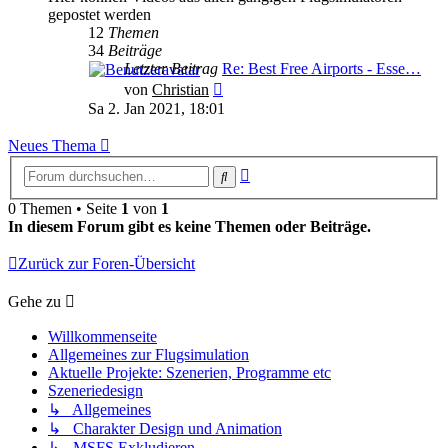
gepostet werden
12
Themen
34
Beiträge
Letzter Beitrag
Re: Best Free Airports - Esse…
Neuester Beitrag
von
Christian
Sa 2. Jan 2021, 18:01
Neues Thema
Erweiterte
Suche
Suche
0 Themen • Seite
1
von
1
In diesem Forum gibt es keine Themen oder Beiträge.
Zurück zur Foren-Übersicht
Gehe zu
Willkommenseite
Allgemeines zur Flugsimulation
Aktuelle Projekte: Szenerien, Programme etc
Szeneriedesign
↳ Allgemeines
↳ Charakter Design und Animation
↳ MSFS Exkludieren