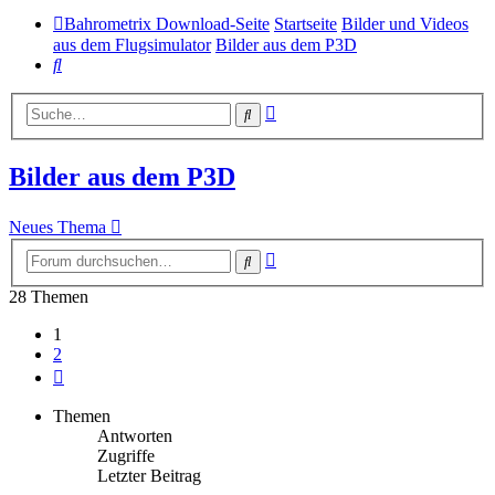
Bahrometrix Download-Seite
Startseite
Bilder und Videos
aus dem Flugsimulator
Bilder aus dem P3D
Suche
Erweiterte
Suche
Suche
Bilder aus dem P3D
Neues Thema
Erweiterte
Suche
Suche
28 Themen
1
2
Nächste
Themen
Antworten
Zugriffe
Letzter Beitrag