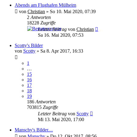
Abends am Flughafen Mülheim
von
Christian
»
So 10. Mai 2020, 07:39
2
Antworten
18228
Zugriffe
Letzter Beitrag
von
Christian
Sa 16. Mai 2020, 07:53
Scotty's Bilder
von
Scotty
»
Sa 8. Apr 2017, 16:33
1
…
15
16
17
18
19
186
Antworten
703815
Zugriffe
Letzter Beitrag
von
Scotty
Mi 13. Mai 2020, 17:00
Manschy's Bilder....
von
Manschy
»
Do 12. Okt 2017, 08:56