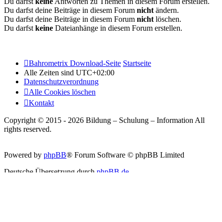
Du darfst
keine
Antworten zu Themen in diesem Forum erstellen.
Du darfst deine Beiträge in diesem Forum
nicht
ändern.
Du darfst deine Beiträge in diesem Forum
nicht
löschen.
Du darfst
keine
Dateianhänge in diesem Forum erstellen.
Bahrometrix Download-Seite
Startseite
Alle Zeiten sind
UTC+02:00
Datenschutzverordnung
Alle Cookies löschen
Kontakt
Copyright © 2015 - 2026 Bildung – Schulung – Information All
rights reserved.
Powered by
phpBB
® Forum Software © phpBB Limited
Deutsche Übersetzung durch
phpBB.de
Style: Silver-Blue by Joyce&Luna
phpBB-Style-Design
Datenschutz
|
Nutzungsbedingungen