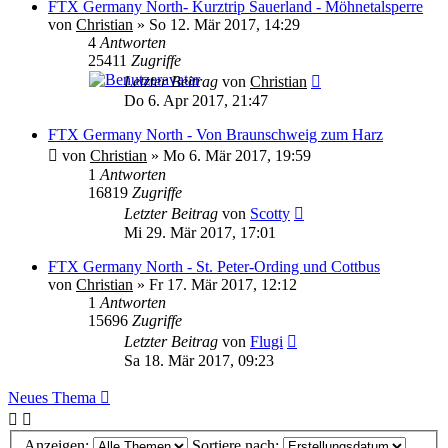
FTX Germany North- Kurztrip Sauerland - Möhnetalsperre
von
Christian
»
So 12. Mär 2017, 14:29
4
Antworten
25411
Zugriffe
Letzter Beitrag
von
Christian
Do 6. Apr 2017, 21:47
FTX Germany North - Von Braunschweig zum Harz
von
Christian
»
Mo 6. Mär 2017, 19:59
1
Antworten
16819
Zugriffe
Letzter Beitrag
von
Scotty
Mi 29. Mär 2017, 17:01
FTX Germany North - St. Peter-Ording und Cottbus
von
Christian
»
Fr 17. Mär 2017, 12:12
1
Antworten
15696
Zugriffe
Letzter Beitrag
von
Flugi
Sa 18. Mär 2017, 09:23
Neues Thema
Anzeigen:
Sortiere nach: