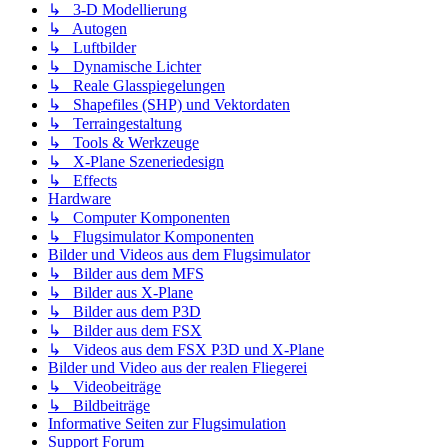
↳ 3-D Modellierung
↳ Autogen
↳ Luftbilder
↳ Dynamische Lichter
↳ Reale Glasspiegelungen
↳ Shapefiles (SHP) und Vektordaten
↳ Terraingestaltung
↳ Tools & Werkzeuge
↳ X-Plane Szeneriedesign
↳ Effects
Hardware
↳ Computer Komponenten
↳ Flugsimulator Komponenten
Bilder und Videos aus dem Flugsimulator
↳ Bilder aus dem MFS
↳ Bilder aus X-Plane
↳ Bilder aus dem P3D
↳ Bilder aus dem FSX
↳ Videos aus dem FSX P3D und X-Plane
Bilder und Video aus der realen Fliegerei
↳ Videobeiträge
↳ Bildbeiträge
Informative Seiten zur Flugsimulation
Support Forum