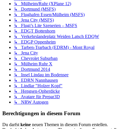
↳ Mülheim/Ruhr (XPlane 12)
↳ Dortmund (MSFS)
↳ Flughafen Essen/Mülheim (MSFS)
↳ Jena City (MSFS)
↳ Flugi’s Lite Szenerien – MSFS
↳ EDGT Bottenhorn
↳ Verkehrslandeplatz Weiden Latsch EDQW
↳ EDGP Oppenheim
↳ Tarben-Trarbach (EDRM) - Mont Royal
↳ Jena City
↳ Chevrolet Suburban
↳ Mülheim Ruhr X
↳ Dortmund 2014
↳ Insel Lindau im Bodensee
↳ EDRN Nannhausen
↳ Lindlar "Holzer Kopf"
↳ Hengsen-Opherdicke
↳ Avatare für Prepar3D
↳ NRW Autogen
Berechtigungen in diesem Forum
Du darfst
keine
neuen Themen in diesem Forum erstellen.