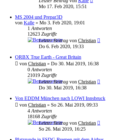
Letzter Beitrag
von
Kalle
Mo 17. Feb 2020, 15:51
MS 2004 und Prepar3D
von
Kalle
»
Mo 3. Feb 2020, 19:01
1
Antworten
12623
Zugriffe
Letzter Beitrag
von
Christian
Do 6. Feb 2020, 19:33
ORBX True Earth - Great Britain
von
Christian
»
Do 30. Mai 2019, 16:38
0
Antworten
21019
Zugriffe
Letzter Beitrag
von
Christian
Do 30. Mai 2019, 16:38
Von EDDM München nach LOWI Innsbruck
von
Christian
»
So 26. Mai 2019, 09:33
4
Antworten
18168
Zugriffe
Letzter Beitrag
von
Christian
So 26. Mai 2019, 16:25
Platzrunde in FSDG Bremen mit dem Airbus