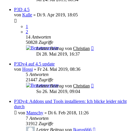
P3D 4.5
von
Kalle
»
Di 9. Apr 2019, 18:05
1
2
14
Antworten
50828
Zugriffe
Letzter Beitrag
von
Christian
Di 28. Mai 2019, 16:37
P3Dv4 auf 4.5 update
von
Hossi
»
Fr 24. Mai 2019, 08:36
5
Antworten
21447
Zugriffe
Letzter Beitrag
von
Christian
So 26. Mai 2019, 09:04
P3Dv4: Addons und Tools installieren: Ich blicke leider nicht
durch
von
Manschy
»
Di 6. Feb 2018, 11:26
7
Antworten
31912
Zugriffe
Letzter Beitrag
von
Ikarus666