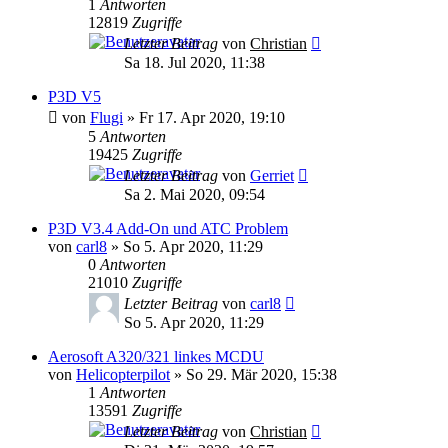
1
Antworten
12819
Zugriffe
Letzter Beitrag
von
Christian
Sa 18. Jul 2020, 11:38
P3D V5
von
Flugi
»
Fr 17. Apr 2020, 19:10
5
Antworten
19425
Zugriffe
Letzter Beitrag
von
Gerriet
Sa 2. Mai 2020, 09:54
P3D V3.4 Add-On und ATC Problem
von
carl8
»
So 5. Apr 2020, 11:29
0
Antworten
21010
Zugriffe
Letzter Beitrag
von
carl8
So 5. Apr 2020, 11:29
Aerosoft A320/321 linkes MCDU
von
Helicopterpilot
»
So 29. Mär 2020, 15:38
1
Antworten
13591
Zugriffe
Letzter Beitrag
von
Christian