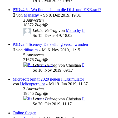
Di 31. Mär 2020, 19:57
P3Dv4.5 - Wo finde ich nun die DLL und EXE.xml?
von
Manschy
»
So 8. Dez 2019, 19:31
2
Antworten
18372
Zugriffe
Letzter Beitrag
von
Manschy
So 15. Dez 2019, 18:02
P3Dv2.4 Scenery-Darstellung verschwunden
von
dilbasim
»
Mi 6. Nov 2019, 11:15
5
Antworten
21676
Zugriffe
Letzter Beitrag
von
Christian
So 10. Nov 2019, 09:17
Microsoft bringt 2020 neuen Flugsimulator
von
Helicopterpilot
»
Mi 19. Jun 2019, 11:37
3
Antworten
19546
Zugriffe
Letzter Beitrag
von
Christian
So 20. Okt 2019, 11:17
Online fliegen