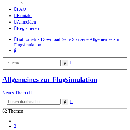
FAQ
Kontakt
Anmelden
Registrieren
Bahrometrix Download-Seite
Startseite
Allgemeines zur
Flugsimulation
Suche
Erweiterte
Suche
Suche
Allgemeines zur Flugsimulation
Neues Thema
Erweiterte
Suche
Suche
62 Themen
1
2