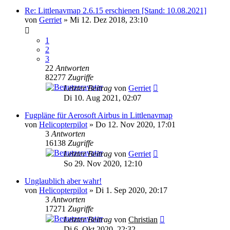
Re: Littlenavmap 2.6.15 erschienen [Stand: 10.08.2021]
von
Gerriet
»
Mi 12. Dez 2018, 23:10
1
2
3
22
Antworten
82277
Zugriffe
Letzter Beitrag
von
Gerriet
Di 10. Aug 2021, 02:07
Fugpläne für Aerosoft Airbus in Littlenavmap
von
Helicopterpilot
»
Do 12. Nov 2020, 17:01
3
Antworten
16138
Zugriffe
Letzter Beitrag
von
Gerriet
So 29. Nov 2020, 12:10
Unglaublich aber wahr!
von
Helicopterpilot
»
Di 1. Sep 2020, 20:17
3
Antworten
17271
Zugriffe
Letzter Beitrag
von
Christian
Di 6. Okt 2020, 22:32