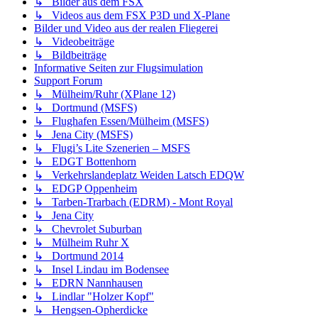
↳ Bilder aus dem FSX
↳ Videos aus dem FSX P3D und X-Plane
Bilder und Video aus der realen Fliegerei
↳ Videobeiträge
↳ Bildbeiträge
Informative Seiten zur Flugsimulation
Support Forum
↳ Mülheim/Ruhr (XPlane 12)
↳ Dortmund (MSFS)
↳ Flughafen Essen/Mülheim (MSFS)
↳ Jena City (MSFS)
↳ Flugi’s Lite Szenerien – MSFS
↳ EDGT Bottenhorn
↳ Verkehrslandeplatz Weiden Latsch EDQW
↳ EDGP Oppenheim
↳ Tarben-Trarbach (EDRM) - Mont Royal
↳ Jena City
↳ Chevrolet Suburban
↳ Mülheim Ruhr X
↳ Dortmund 2014
↳ Insel Lindau im Bodensee
↳ EDRN Nannhausen
↳ Lindlar "Holzer Kopf"
↳ Hengsen-Opherdicke