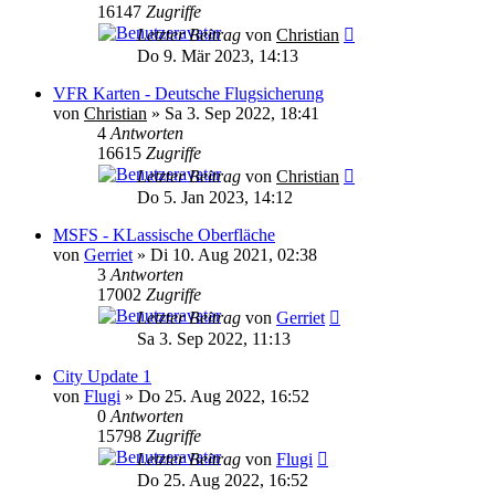
16147
Zugriffe
Letzter Beitrag
von
Christian
Do 9. Mär 2023, 14:13
VFR Karten - Deutsche Flugsicherung
von
Christian
»
Sa 3. Sep 2022, 18:41
4
Antworten
16615
Zugriffe
Letzter Beitrag
von
Christian
Do 5. Jan 2023, 14:12
MSFS - KLassische Oberfläche
von
Gerriet
»
Di 10. Aug 2021, 02:38
3
Antworten
17002
Zugriffe
Letzter Beitrag
von
Gerriet
Sa 3. Sep 2022, 11:13
City Update 1
von
Flugi
»
Do 25. Aug 2022, 16:52
0
Antworten
15798
Zugriffe
Letzter Beitrag
von
Flugi
Do 25. Aug 2022, 16:52