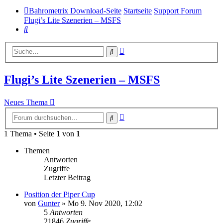
Bahrometrix Download-Seite
Startseite
Support Forum
Flugi’s Lite Szenerien – MSFS
Suche
Erweiterte
Suche
Suche
Flugi’s Lite Szenerien – MSFS
Neues Thema
Erweiterte
Suche
Suche
1 Thema • Seite
1
von
1
Themen
Antworten
Zugriffe
Letzter Beitrag
Position der Piper Cup
von
Gunter
»
Mo 9. Nov 2020, 12:02
5
Antworten
21846
Zugriffe