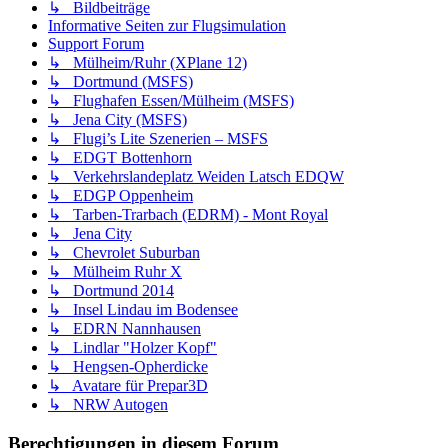
↳ Bildbeiträge
Informative Seiten zur Flugsimulation
Support Forum
↳ Mülheim/Ruhr (XPlane 12)
↳ Dortmund (MSFS)
↳ Flughafen Essen/Mülheim (MSFS)
↳ Jena City (MSFS)
↳ Flugi’s Lite Szenerien – MSFS
↳ EDGT Bottenhorn
↳ Verkehrslandeplatz Weiden Latsch EDQW
↳ EDGP Oppenheim
↳ Tarben-Trarbach (EDRM) - Mont Royal
↳ Jena City
↳ Chevrolet Suburban
↳ Mülheim Ruhr X
↳ Dortmund 2014
↳ Insel Lindau im Bodensee
↳ EDRN Nannhausen
↳ Lindlar "Holzer Kopf"
↳ Hengsen-Opherdicke
↳ Avatare für Prepar3D
↳ NRW Autogen
Berechtigungen in diesem Forum