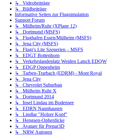
↳ Videobeiträge
↳ Bildbeiträge
Informative Seiten zur Flugsimulation
Support Forum
↳ Mülheim/Ruhr (XPlane 12)
↳ Dortmund (MSFS)
↳ Flughafen Essen/Mülheim (MSFS)
↳ Jena City (MSFS)
↳ Flugi’s Lite Szenerien – MSFS
↳ EDGT Bottenhorn
↳ Verkehrslandeplatz Weiden Latsch EDQW
↳ EDGP Oppenheim
↳ Tarben-Trarbach (EDRM) - Mont Royal
↳ Jena City
↳ Chevrolet Suburban
↳ Mülheim Ruhr X
↳ Dortmund 2014
↳ Insel Lindau im Bodensee
↳ EDRN Nannhausen
↳ Lindlar "Holzer Kopf"
↳ Hengsen-Opherdicke
↳ Avatare für Prepar3D
↳ NRW Autogen