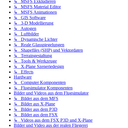
↳ MSFS Exkludieren
↳ MSFS Material Editor
↳ MSFS Animationen
↳ GIS Software
↳ 3-D Modellierung
↳ Autogen
↳ Luftbilder
↳ Dynamische Lichter
↳ Reale Glasspiegelungen
↳ Shapefiles (SHP) und Vektordaten
↳ Terraingestaltung
↳ Tools & Werkzeuge
↳ X-Plane Szeneriedesign
↳ Effects
Hardware
↳ Computer Komponenten
↳ Flugsimulator Komponenten
Bilder und Videos aus dem Flugsimulator
↳ Bilder aus dem MFS
↳ Bilder aus X-Plane
↳ Bilder aus dem P3D
↳ Bilder aus dem FSX
↳ Videos aus dem FSX P3D und X-Plane
Bilder und Video aus der realen Fliegerei