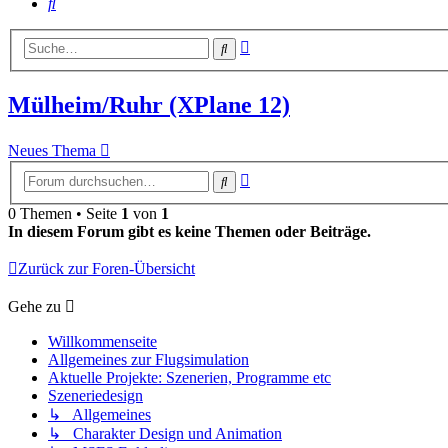
Suche
Erweiterte
Suche
Suche
Mülheim/Ruhr (XPlane 12)
Neues Thema
Erweiterte
Suche
Suche
0 Themen • Seite
1
von
1
In diesem Forum gibt es keine Themen oder Beiträge.
Zurück zur Foren-Übersicht
Gehe zu
Willkommenseite
Allgemeines zur Flugsimulation
Aktuelle Projekte: Szenerien, Programme etc
Szeneriedesign
↳ Allgemeines
↳ Charakter Design und Animation