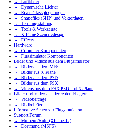
↳ Luftbilder
↳ Dynamische Lichter
↳ Reale Glasspiegelungen
↳ Shapefiles (SHP) und Vektordaten
↳ Terraingestaltung
↳ Tools & Werkzeuge
↳ X-Plane Szeneriedesign
↳ Effects
Hardware
↳ Computer Komponenten
↳ Flugsimulator Komponenten
Bilder und Videos aus dem Flugsimulator
↳ Bilder aus dem MFS
↳ Bilder aus X-Plane
↳ Bilder aus dem P3D
↳ Bilder aus dem FSX
↳ Videos aus dem FSX P3D und X-Plane
Bilder und Video aus der realen Fliegerei
↳ Videobeiträge
↳ Bildbeiträge
Informative Seiten zur Flugsimulation
Support Forum
↳ Mülheim/Ruhr (XPlane 12)
↳ Dortmund (MSFS)