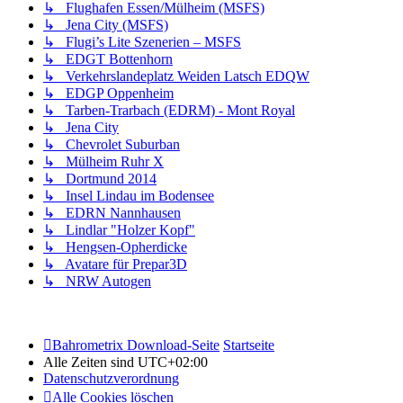
↳ Flughafen Essen/Mülheim (MSFS)
↳ Jena City (MSFS)
↳ Flugi’s Lite Szenerien – MSFS
↳ EDGT Bottenhorn
↳ Verkehrslandeplatz Weiden Latsch EDQW
↳ EDGP Oppenheim
↳ Tarben-Trarbach (EDRM) - Mont Royal
↳ Jena City
↳ Chevrolet Suburban
↳ Mülheim Ruhr X
↳ Dortmund 2014
↳ Insel Lindau im Bodensee
↳ EDRN Nannhausen
↳ Lindlar "Holzer Kopf"
↳ Hengsen-Opherdicke
↳ Avatare für Prepar3D
↳ NRW Autogen
Bahrometrix Download-Seite
Startseite
Alle Zeiten sind
UTC+02:00
Datenschutzverordnung
Alle Cookies löschen