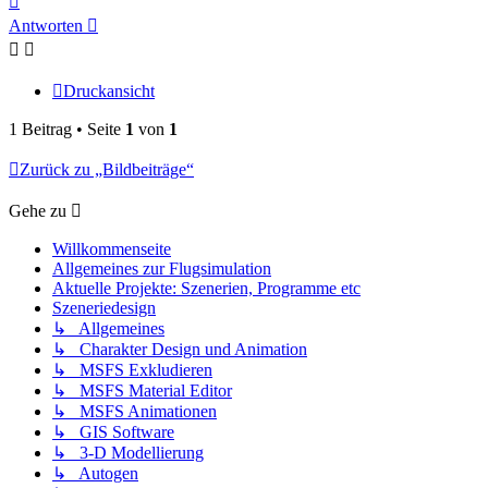
oben
Antworten
Druckansicht
1 Beitrag • Seite
1
von
1
Zurück zu „Bildbeiträge“
Gehe zu
Willkommenseite
Allgemeines zur Flugsimulation
Aktuelle Projekte: Szenerien, Programme etc
Szeneriedesign
↳ Allgemeines
↳ Charakter Design und Animation
↳ MSFS Exkludieren
↳ MSFS Material Editor
↳ MSFS Animationen
↳ GIS Software
↳ 3-D Modellierung
↳ Autogen